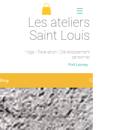
Les ateliers
Saint Louis
Yoga | Relaxation | Développement
personnel
Saint-Maur-des-fossés
Port-Lesney
Blog