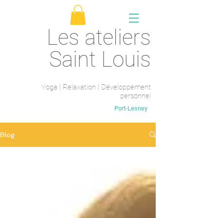
Les ateliers
Saint Louis
Yoga | Relaxation | Développement
personnel
Saint-Maur-des-fossés
Port-Lesney
Blog