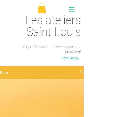
Les ateliers
Saint Louis
Yoga | Relaxation | Développement
personnel
Saint-Maur-des-fossés
Port-Lesney
Blog