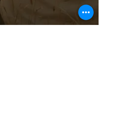
Barbara Para
24 août 2023
2 min de lecture
Yoga : Étirement pour votre santé
Le yoga, l'une des tendances fitness les plus
populaires aujourd'hui, est une pratique indienne