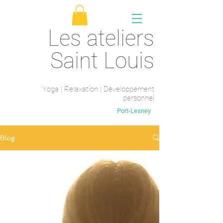
Les ateliers
Saint Louis
Yoga | Relaxation | Développement
personnel
Saint-Maur-des-fossés
Port-Lesney
Blog