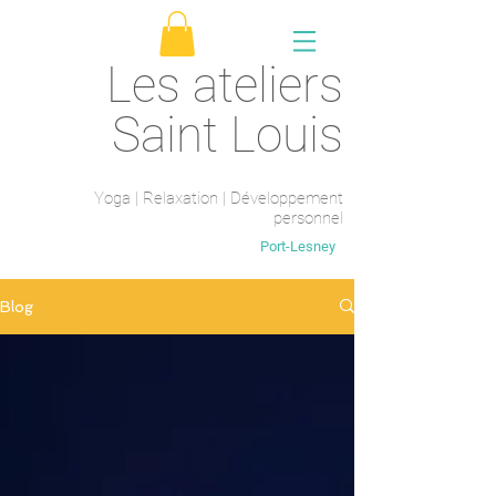
Les ateliers
Saint Louis
Yoga | Relaxation | Développement
personnel
Saint-Maur-des-fossés
Port-Lesney
Blog