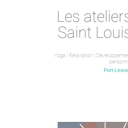
Les atelier
Saint Loui
Yoga | Relaxation | Développeme
personn
Saint-Maur-des-fossés
Port-Lesn