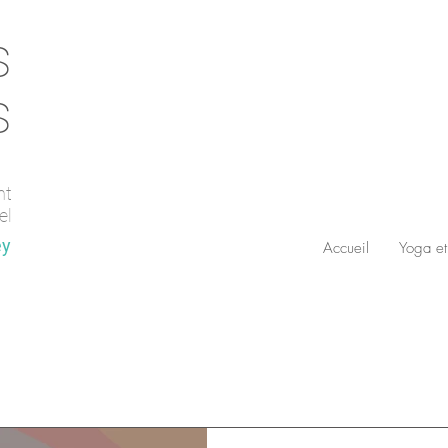
s
s
nt
el
ey
Accueil
Yoga et