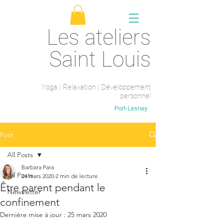
Les ateliers
Saint Louis
Yoga | Relaxation | Développement
personnel
Saint-Maur-des-fossés
Port-Lesney
Post
All Posts
Barbara Para
All Posts
24 mars 2020
2 min de lecture
Être parent pendant le
Newsletter
confinement
Dernière mise à jour :
25 mars 2020