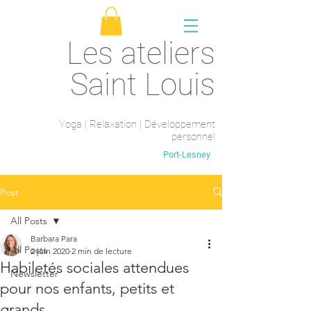
Les ateliers
Saint Louis
Yoga | Relaxation | Développement
personnel
Saint-Maur-des-fossés
Port-Lesney
Post
All Posts
Barbara Para
All Posts
2 juin 2020
2 min de lecture
Habiletés sociales attendues
Newsletter
pour nos enfants, petits et
grands