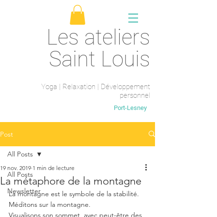
Les ateliers
Saint Louis
Yoga | Relaxation | Développement
personnel
Saint-Maur-des-fossés
Port-Lesney
Post
All Posts
19 nov. 2019
1 min de lecture
All Posts
La métaphore de la montagne
Newsletter
La montagne est le symbole de la stabilité. 
Méditons sur la montagne. 
Visualisons son sommet, avec peut-être des 