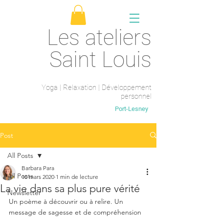
Les ateliers
Saint Louis
Yoga | Relaxation | Développement
personnel
Saint-Maur-des-fossés
Port-Lesney
Post
All Posts
Barbara Para
All Posts
10 mars 2020
1 min de lecture
La vie dans sa plus pure vérité
Newsletter
Un poème à découvrir ou à relire. Un 
message de sagesse et de compréhension 