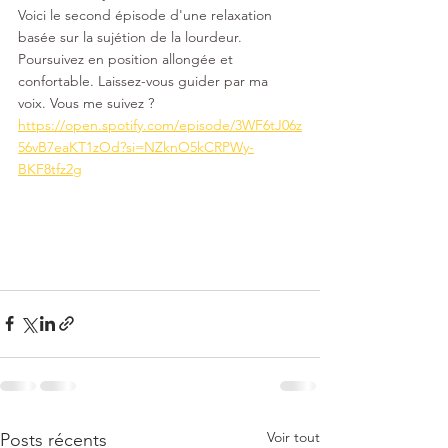
Voici le second épisode d'une relaxation 
basée sur la sujétion de la lourdeur. 
Poursuivez en position allongée et 
confortable. Laissez-vous guider par ma 
voix. Vous me suivez ?
https://open.spotify.com/episode/3WF6tJ06z
56vB7eaKT1zOd?si=NZknO5kCRPWy-
BKF8tfz2g
Voir tout
Posts récents