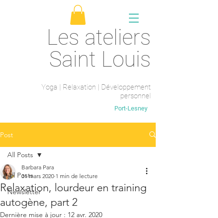
Les ateliers
Saint Louis
Yoga | Relaxation | Développement
personnel
Saint-Maur-des-fossés
Port-Lesney
Post
All Posts
Barbara Para
All Posts
31 mars 2020
1 min de lecture
Relaxation, lourdeur en training
Newsletter
autogène, part 2
Dernière mise à jour :
12 avr. 2020