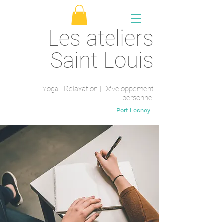
Les ateliers
Saint Louis
Yoga | Relaxation | Développement
personnel
Saint-Maur-des-fossés
Port-Lesney