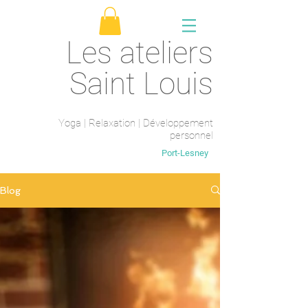
Les ateliers
Saint Louis
Yoga | Relaxation | Développement
personnel
Saint-Maur-des-fossés
Port-Lesney
Blog