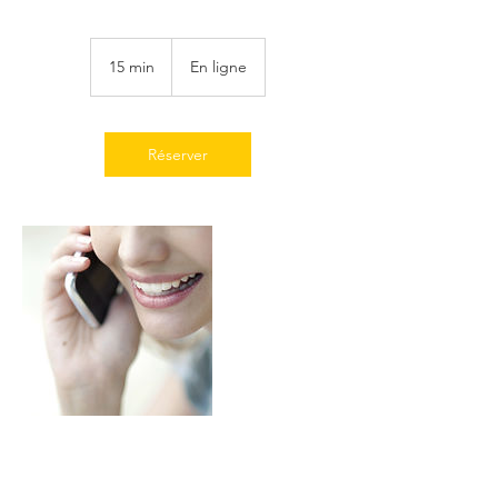
15 min
1
En ligne
5
m
i
n
Réserver