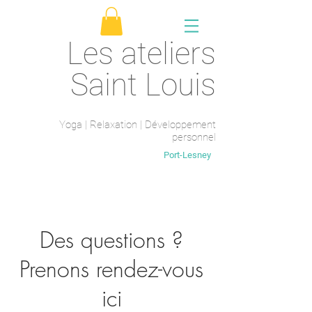
Les ateliers
Saint Louis
Yoga | Relaxation | Développement
personnel
Saint-Maur-des-fossés
Port-Lesney
Des questions ?
Prenons rendez-vous
ici