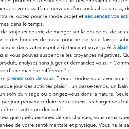
r les problèmes devant vous. Ils deviendraient alors de 
gent votre système nerveux d'un cocktail de stress, de
traire, optez pour le mode projet et
séquencez vos act
èmes dans le temps.
z de toujours courrir, de manger sur le pouce ou de saut
lissez des horaires de travail pour ne pas vous laisser su
ations dans votre esprit à distance et soyez prêt à
aban
ez si vous pouvez suspendre les croyances négatives. 
produit, analysez sans juger et demandez-vous: « Comme
ve d'une manière différente? ».
 et
prenez soin de vous
. Prenez rendez-vous avec vous
ue jour des activités plaisir : un passe-temps, un bain
n soin du visage ou plongez-vous dans la nature. Seule
par jour peuvent réduire votre stress, recharger vos batt
-être et votre productivité.
nez que quelques-unes de ces chances, vous remarquer
tanées de votre santé mentale et physique. Vous ne le sa