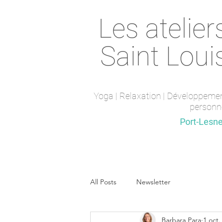
Les atelier
Saint Loui
Yoga | Relaxation | Développeme
personn
Saint-Maur-des-fossés
Port-Lesn
All Posts
Newsletter
Barbara Para
1 oct.