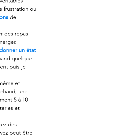
véritables 
 frustration ou 
ions
de 
er des repas 
bmerger.
donner un état 
Quand quelque 
nt puis-je 
-même et 
 chaud, une 
ment 5 à 10 
eries et 
ez des 
vez peut-être 