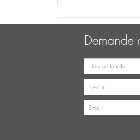
Le pouvoir du yoga et
comment le yoga peut faire la
différence
Demande d