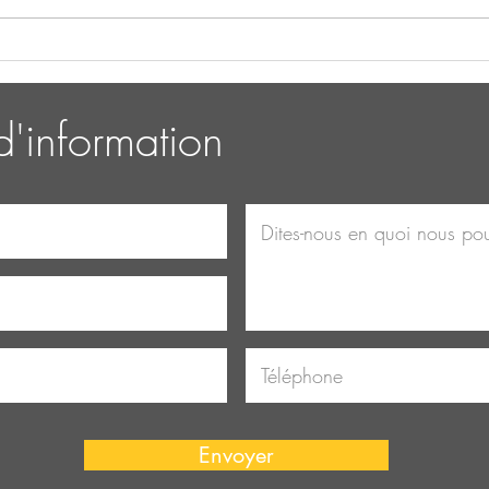
Le yoga pour tous : un guide
Les b
du débutant.
du y
'information
Envoyer