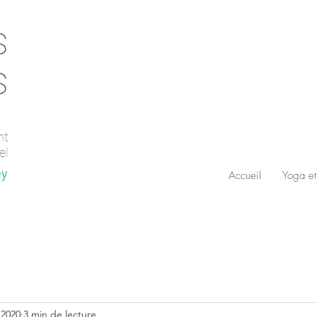
s
s
nt
el
ey
Accueil
Yoga et
 2020
3 min de lecture