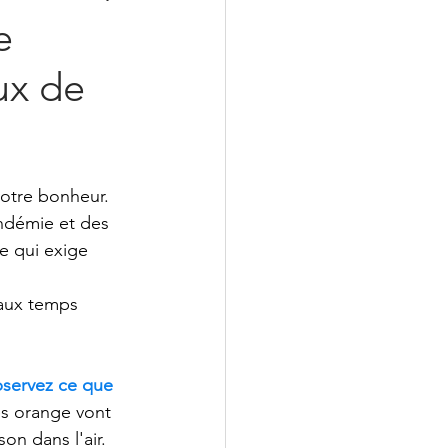
e
ux de
otre bonheur. 
andémie et des 
e qui exige 
 aux temps 
servez ce que 
es orange vont 
on dans l'air. 