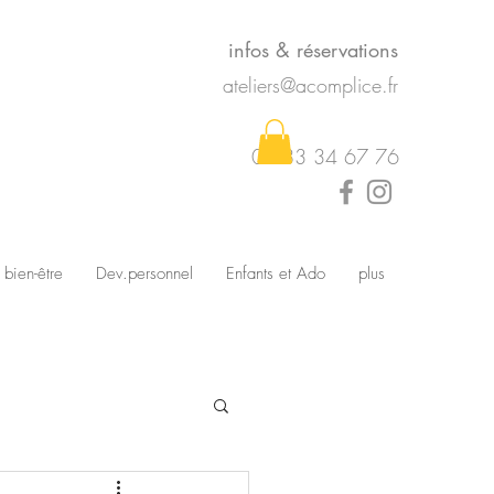
infos & réservations
ateliers@acomplice.fr
07 83 34 67 76
 bien-être
Dev.personnel
Enfants et Ado
plus