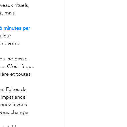
eaux rituels, 
z, mais 
5 minutes par 
uleur 
ore votre 
qui se passe, 
se. C’est là que 
lère et toutes 
. Faites de 
l'impatience 
inuez à vous 
vous changer 