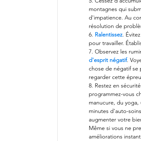
5. Cessez d’accumule
montagnes qui submer
d'impatience. Au con
résolution de probl
6.
Ralentissez
. Évite
pour travailler. Étab
7. Observez les rumin
d'esprit négatif
. Voy
chose de négatif se 
regarder cette épreu
8. Restez en sécurité
programmez-vous chaq
manucure, du yoga, u
minutes d'auto-soins 
augmenter votre bien
Même si vous ne pre
améliorations instan