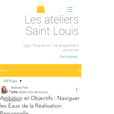
Les ateliers
Saint Louis
Yoga | Relaxation | Développement
personnel
Saint-Maur-des-fossés
Port-Lesney
Post
All Posts
Barbara Para
All Posts
2 mai 2024
3 min de lecture
Ambition et Objectifs : Naviguer
Newsletter
les Eaux de la Réalisation
Personnelle