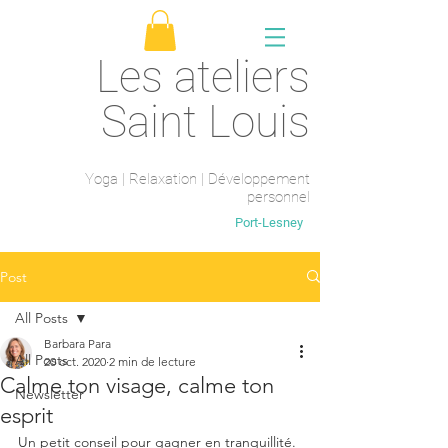
Les ateliers
Saint Louis
Yoga | Relaxation | Développement
personnel
Saint-Maur-des-fossés
Port-Lesney
Post
All Posts
Barbara Para
All Posts
20 oct. 2020
2 min de lecture
Calme ton visage, calme ton
Newsletter
esprit
Un petit conseil pour gagner en tranquillité. 