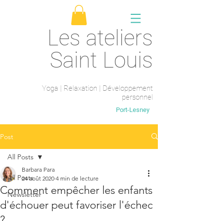
Les ateliers
Saint Louis
Yoga | Relaxation | Développement
personnel
Saint-Maur-des-fossés
Port-Lesney
Post
All Posts
Barbara Para
All Posts
24 août 2020
4 min de lecture
Comment empêcher les enfants
Newsletter
d'échouer peut favoriser l'échec
?