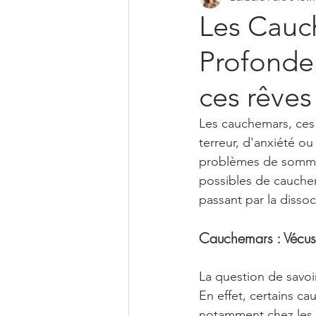
Les Cauc
Profondeu
ces rêves
Les cauchemars, ces 
terreur, d'anxiété o
problèmes de sommeil
possibles de cauchem
passant par la disso
Cauchemars : Vécus
La question de savoir
En effet, certains c
notamment chez les p