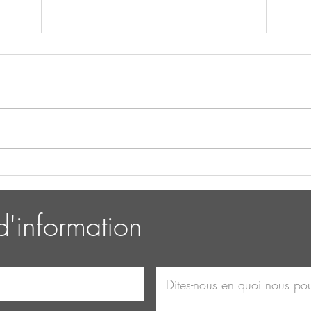
Le yoga pour tous : un guide
Les b
du débutant.
du y
'information