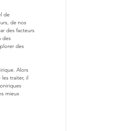
l de 
urs, de nos 
ar des facteurs 
 des 
plorer des 
rique. Alors 
 traiter, il 
oniriques 
ns mieux 