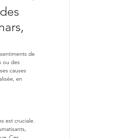
 des
mars,
 sentiments de 
s ou des 
rses causes 
lisée, en 
 est cruciale. 
matisants, 
ue. Ces 