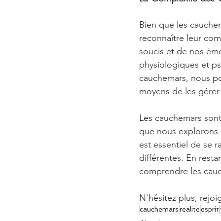
Bien que les cauchema
reconnaître leur com
soucis et de nos émo
physiologiques et p
cauchemars, nous po
moyens de les gérer 
Les cauchemars sont u
que nous explorons le
est essentiel de se 
différentes. En rest
comprendre les cauch
N'hésitez plus, rejo
cauchemars
realite
esprit