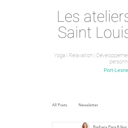
Les atelier
Saint Loui
Yoga | Relaxation | Développeme
personn
Saint-Maur-des-fossés
Port-Lesn
All Posts
Newsletter
Barbara Para
8 févr