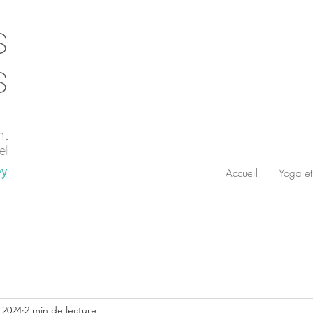
s
s
nt
el
ey
Accueil
Yoga et
. 2024
2 min de lecture