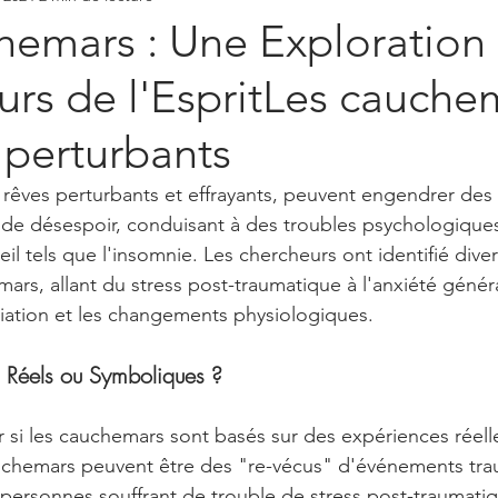
hemars : Une Exploration
rs de l'EspritLes cauche
 perturbants
rêves perturbants et effrayants, peuvent engendrer des
u de désespoir, conduisant à des troubles psychologique
 tels que l'insomnie. Les chercheurs ont identifié dive
ars, allant du stress post-traumatique à l'anxiété généra
ciation et les changements physiologiques.
 Réels ou Symboliques ?
 si les cauchemars sont basés sur des expériences réelles
auchemars peuvent être des "re-vécus" d'événements trau
ersonnes souffrant de trouble de stress post-traumatiq