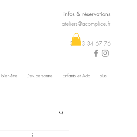
infos & réservations
ateliers@acomplice.fr
07 83 34 67 76
 bien-être
Dev.personnel
Enfants et Ado
plus