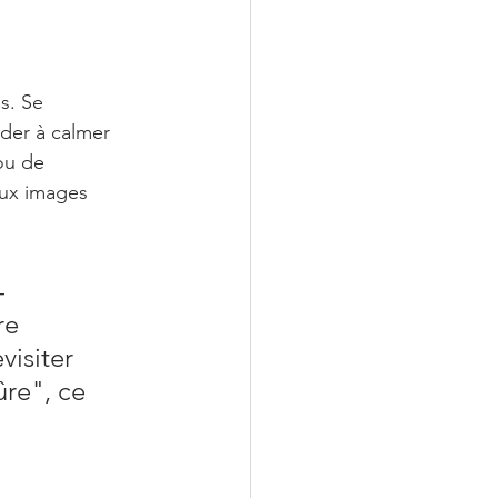
s. Se 
ider à calmer 
ou de 
aux images 
-
re 
isiter 
re", ce 