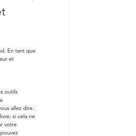
et
d. En tant que 
eur et 
s outils 
a 
us allez dire.  
vre; si cela ne 
r votre 
s pouvez 