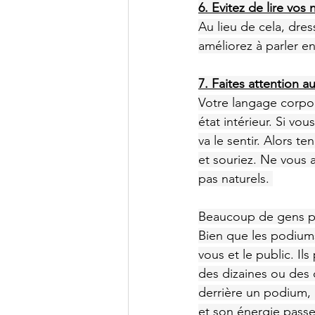
6. Evitez de lire vos 
Au lieu de cela, dre
améliorez à parler e
7. Faites attention 
Votre langage corpor
état intérieur. Si vo
va le sentir. Alors t
et souriez. Ne vous 
pas naturels. 
Beaucoup de gens pré
Bien que les podiums 
vous et le public. I
des dizaines ou des c
derrière un podium, 
et son énergie passe