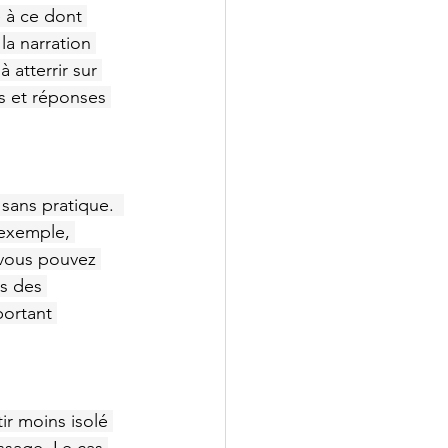
e à ce dont 
la narration 
atterrir sur 
s et réponses 
sans pratique.  
 exemple, 
 vous pouvez 
s des 
portant 
ir moins isolé 