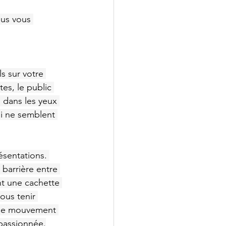
ous vous 
s sur votre 
es, le public 
 dans les yeux 
ui ne semblent 
ésentations. 
 barrière entre 
nt une cachette 
ous tenir 
 Ce mouvement 
 passionnée.