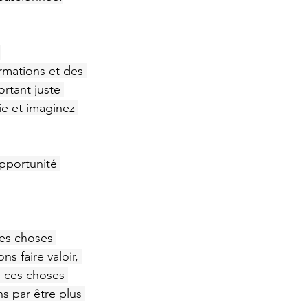
 
irmations et des 
rtant juste 
ie et imaginez 
opportunité 
es choses 
 faire valoir, 
s ces choses 
s par être plus 