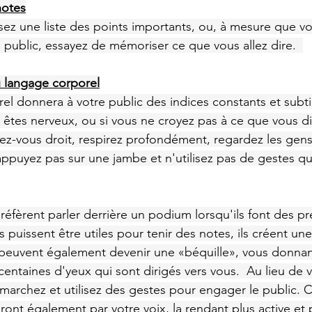
notes
ssez une liste des points importants, ou, à mesure que v
n public, essayez de mémoriser ce que vous allez dire.  
au langage corporel
el donnera à votre public des indices constants et subtil
us êtes nerveux, ou si vous ne croyez pas à ce que vous dit
enez-vous droit, respirez profondément, regardez les gens
appuyez pas sur une jambe et n'utilisez pas de gestes q
fèrent parler derrière un podium lorsqu'ils font des pr
puissent être utiles pour tenir des notes, ils créent une
ls peuvent également devenir une «béquille», vous donna
entaines d'yeux qui sont dirigés vers vous.  Au lieu de v
marchez et utilisez des gestes pour engager le public.
ront également par votre voix, la rendant plus active et