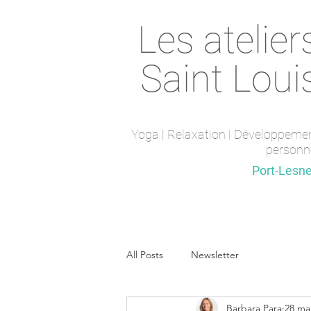
Les atelier
Saint Loui
Yoga | Relaxation | Développeme
personn
Saint-Maur-des-fossés
Port-Lesn
All Posts
Newsletter
Barbara Para
28 ma