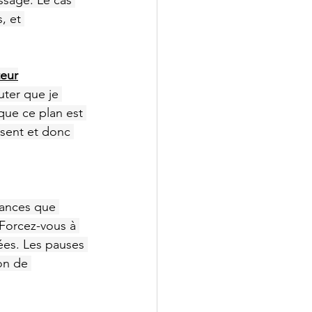
ssage. Le cas 
, et 
teur
uter que je 
ue ce plan est 
isent et donc 
hances que 
Forcez-vous à 
ées. Les pauses 
on de 