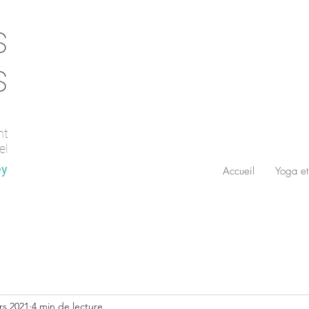
s
s
nt
el
ey
Accueil
Yoga et
rs 2021
4 min de lecture