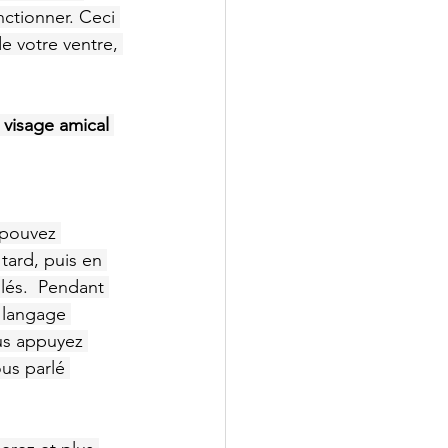
ctionner. Ceci 
e votre ventre, 
 visage amical 
 pouvez 
ard, puis en 
lés.  Pendant 
 langage 
us appuyez 
us parlé 