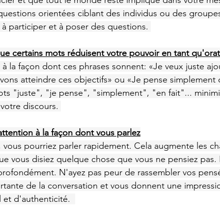
cier et que tout le monde reste impliqué dans votre me
uestions orientées ciblant des individus ou des groupes
à participer et à poser des questions. 
que certains mots réduisent votre pouvoir en tant qu'ora
à la façon dont ces phrases sonnent: «Je veux juste ajo
ons atteindre ces objectifs» ou «Je pense simplement q
ts "juste", "je pense", "simplement", "en fait"... minim
 votre discours. 
attention à la façon dont vous parlez
, vous pourriez parler rapidement. Cela augmente les c
que vous disiez quelque chose que vous ne pensiez pas. 
t profondément. N'ayez pas peur de rassembler vos pens
rtante de la conversation et vous donnent une impressi
 et d'authenticité.  