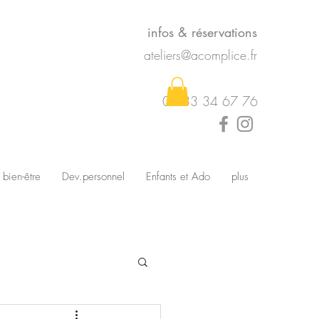
infos & réservations
ateliers@acomplice.fr
07 83 34 67 76
 bien-être
Dev.personnel
Enfants et Ado
plus