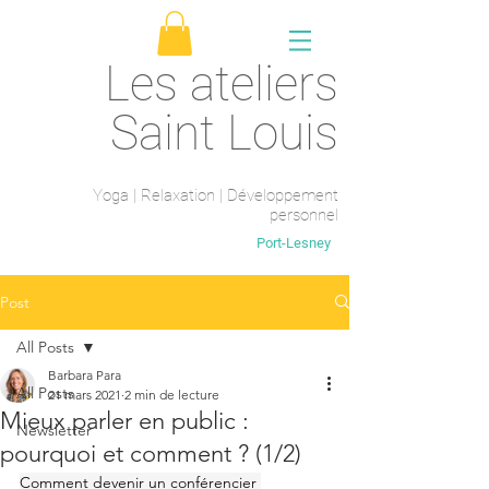
Les ateliers
Saint Louis
Yoga | Relaxation | Développement
personnel
Saint-Maur-des-fossés
Port-Lesney
Post
All Posts
Barbara Para
All Posts
21 mars 2021
2 min de lecture
Mieux parler en public :
Newsletter
pourquoi et comment ? (1/2)
Comment devenir un conférencier 