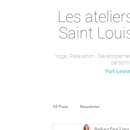
Les atelier
Saint Loui
Yoga | Relaxation | Développeme
personn
Saint-Maur-des-fossés
Port-Lesn
All Posts
Newsletter
Barbara Para
1 janv