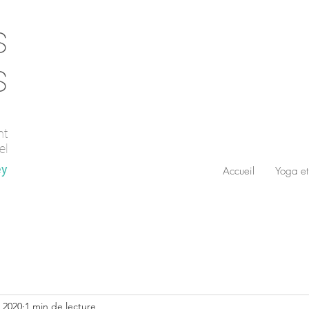
s
s
nt
el
ey
Accueil
Yoga et
. 2020
1 min de lecture