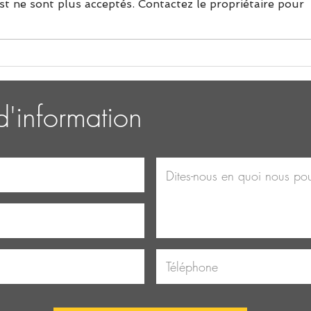
t ne sont plus acceptés. Contactez le propriétaire pour
Le yoga pour tous : un guide
Les b
du débutant.
du y
'information