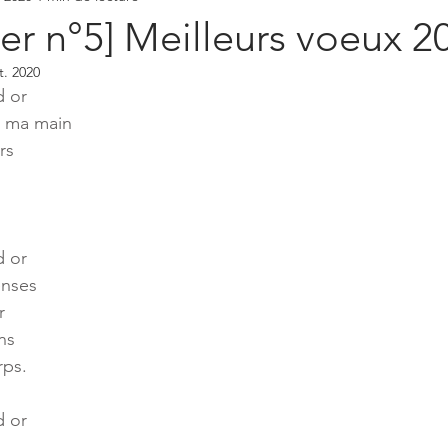
er n°5] Meilleurs voeux 2
t. 2020
d or
 ma main
rs
d or
enses
r
ns
rps.
d or