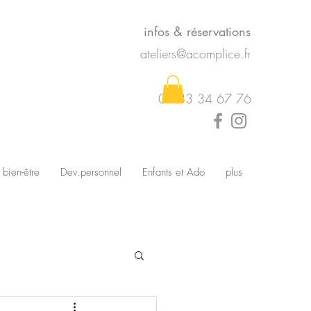
infos & réservations
ateliers@acomplice.fr
07 83 34 67 76
 bien-être
Dev.personnel
Enfants et Ado
plus