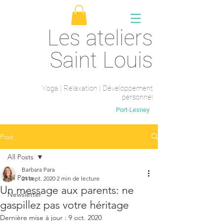
Les ateliers
Saint Louis
Yoga | Relaxation | Développement
personnel
Saint-Maur-des-fossés
Port-Lesney
Post
All Posts
Barbara Para
All Posts
21 sept. 2020
2 min de lecture
Un message aux parents: ne
Newsletter
gaspillez pas votre héritage
Dernière mise à jour :
9 oct. 2020