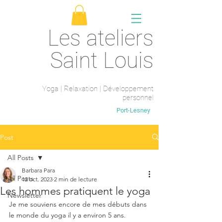
Les ateliers
Saint Louis
Yoga | Relaxation | Développement
personnel
Saint-Maur-des-fossés
Port-Lesney
Post
All Posts
Barbara Para
All Posts
12 oct. 2023
2 min de lecture
Les hommes pratiquent le yoga
Newsletter
Je me souviens encore de mes débuts dans 
le monde du yoga il y a environ 5 ans. 